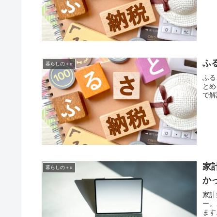
ふ
暮らしの＋α
ふる
とめ
で解
家
暮らしの＋α
か
家計
ー。
ます