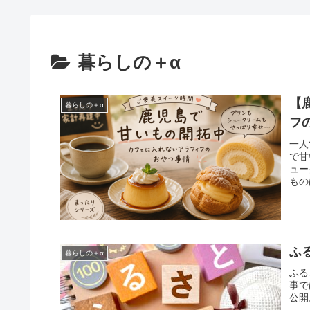
暮らしの＋α
【
暮らしの＋α
フ
一人
で甘
ュー
もの
ふ
暮らしの＋α
ふる
事で
公開