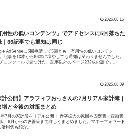
2025.08.16
有用性の低いコンテンツ」でアドセンスに5回落ちた
録｜86記事でも通知は同じ
ogle AdSenseに5回申請して5回とも「有用性の低いコンテン
。記事を10本から86本に増やしても通知は変わりませんでした。
チコンソールで見つけた、記事以外のページ232枚の話です。
2025.08.09
家計公開】アラフィフおっさんの7月リアル家計簿｜
出増と今後の対策まとめ
25年7月の家計簿をリアル公開！ 赤字拡大の原因や固定費・変動費
訳、8月からの改善策まで詳しくまとめました。マネーフォワード
の活用例も紹介。