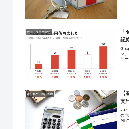
「
副業とブログ運営
記
Go
ツ」
サー
【
家計再生・家計管理
支
20
の内
ME