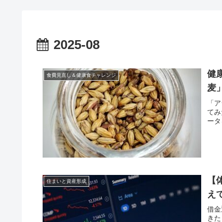
2025-08
健
食費見直し＆健康食チャレンジ
麦
「ア
てみ
ータ
【
住まいと資産形成
え
借金
きた