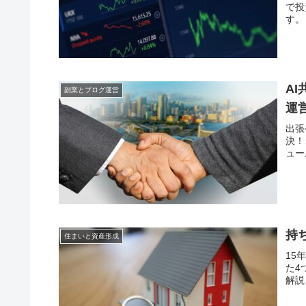
で投
す。
A
副業とブログ運営
運
出張
決！
ュー
持
住まいと資産形成
15
た4
解説