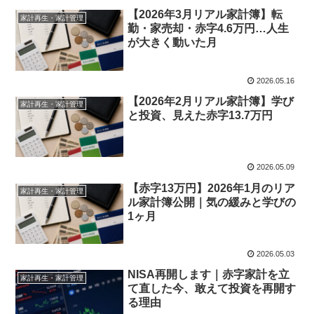
【2026年3月リアル家計簿】転
家計再生・家計管理
勤・家売却・赤字4.6万円…人生
が大きく動いた月
2026.05.16
【2026年2月リアル家計簿】学び
家計再生・家計管理
と投資、見えた赤字13.7万円
2026.05.09
【赤字13万円】2026年1月のリア
家計再生・家計管理
ル家計簿公開｜気の緩みと学びの
1ヶ月
2026.05.03
NISA再開します｜赤字家計を立
家計再生・家計管理
て直した今、敢えて投資を再開す
る理由