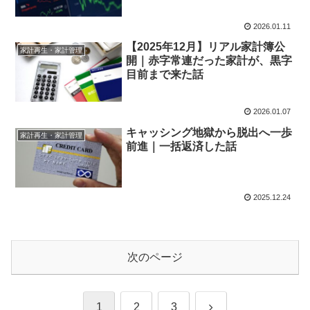
2026.01.11
【2025年12月】リアル家計簿公
家計再生・家計管理
開｜赤字常連だった家計が、黒字
目前まで来た話
2026.01.07
キャッシング地獄から脱出へ一歩
家計再生・家計管理
前進｜一括返済した話
2025.12.24
次のページ
次
1
2
3