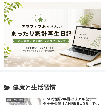
健康と生活習慣
CPAP治療2年目のリアルなデー
健康と生活習慣
タを全公開｜AHI55.6→0.6、でも