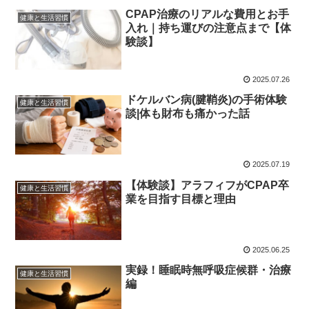
CPAP治療のリアルな費用とお手
健康と生活習慣
入れ｜持ち運びの注意点まで【体
験談】
2025.07.26
ドケルバン病(腱鞘炎)の手術体験
健康と生活習慣
談|体も財布も痛かった話
2025.07.19
【体験談】アラフィフがCPAP卒
健康と生活習慣
業を目指す目標と理由
2025.06.25
実録！睡眠時無呼吸症候群・治療
健康と生活習慣
編