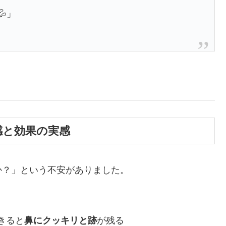
」
感と効果の実感
か？」という不安がありました。
きると
鼻にクッキリと跡
が残る