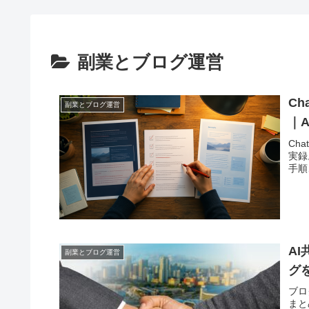
副業とブログ運営
Ch
副業とブログ運営
｜
Ch
実録
手順
A
副業とブログ運営
グ
ブロ
まと