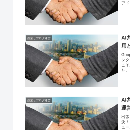
アド
A
副業とブログ運営
用
Go
ンク
こそ
た。
A
副業とブログ運営
運
出張
決！
ュー