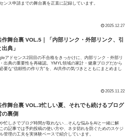
センス申請までの舞台裏を正直に記録しています。
2025.12.27
I共作舞台裏 VOL.5｜「内部リンク・外部リンク、引
と出典」
ogleアドセンス2回目の不合格をきっかけに、内部リンク・外部リ
・出典の重要性を再確認。YMYL領域の家計・健康ブログだから
必要な“信頼性の作り方”を、AI共作の気づきとともにまとめまし
2025.11.22
I共作舞台裏 VOL.3忙しい夏、それでも続けるブログ
営の裏側
や忙しさでブログ時間が取れない…そんな悩みをAIと一緒に解
この記事では予約投稿の使い方や、ネタ切れを防ぐためのスケジ
ル管理の工夫を実体験ベースで紹介しています。