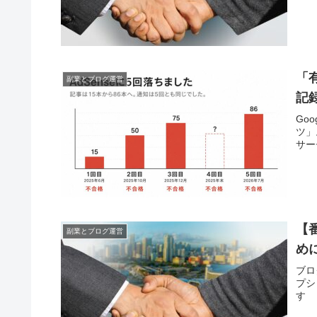
「
副業とブログ運営
記
Go
ツ」
サー
【
副業とブログ運営
め
ブロ
プシ
す