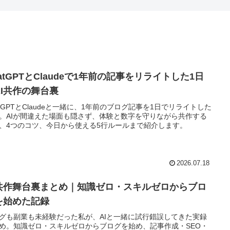
atGPTとClaudeで1年前の記事をリライトした1日
AI共作の舞台裏
atGPTとClaudeと一緒に、1年前のブログ記事を1日でリライトした
。AIが間違えた場面も隠さず、体験と数字を守りながら共作する
、4つのコツ、今日から使える5行ルールまで紹介します。
2026.07.18
I共作舞台裏まとめ｜知識ゼロ・スキルゼロからブロ
を始めた記録
グも副業も未経験だった私が、AIと一緒に試行錯誤してきた実録
め。知識ゼロ・スキルゼロからブログを始め、記事作成・SEO・