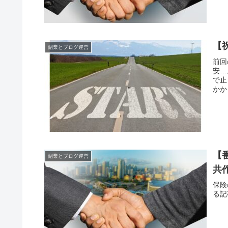
【
副業とブログ運営
前回
安…
で止
かか
【
副業とブログ運営
共
保険
る記