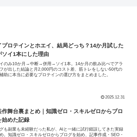
イプロテインとホエイ、結局どっち？14か月試した
がソイ1本にした理由
イのみ10か月→中断→併用→ソイ1本。14か月の飲み比べでアラ
フが出した結論と月2,000円のコスト差、筋トレをしない50代の
補助に本当に必要なプロテインの選び方をまとめました。
2025.12.31
I共作舞台裏まとめ｜知識ゼロ・スキルゼロからブロ
を始めた記録
グも副業も未経験だった私が、AIと一緒に試行錯誤してきた実録
め。知識ゼロ・スキルゼロからブログを始め、記事作成・SEO・