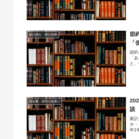
節
家計再生・家計管理
「
節約
「あ
と、
2
固定費・節約の見直し
談
家計
ホ・
年1