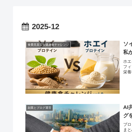
2025-12
ソ
食費見直し＆健康食チャレンジ
私
ホエ
フィ
栄養
A
副業とブログ運営
グ
ブロ
まと