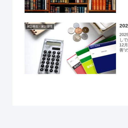
2
家計再生・家計管理
20
しで
12
善”