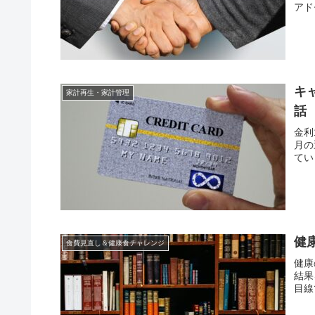
アド
キ
家計再生・家計管理
話
金利
月の
てい
健
食費見直し＆健康食チャレンジ
健康
結果
目線