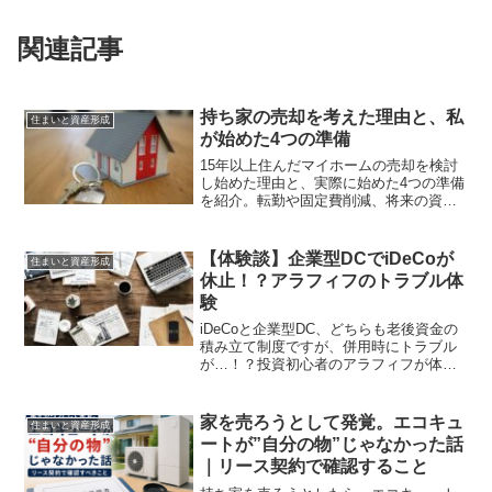
関連記事
持ち家の売却を考えた理由と、私
住まいと資産形成
が始めた4つの準備
15年以上住んだマイホームの売却を検討
し始めた理由と、実際に始めた4つの準備
を紹介。転勤や固定費削減、将来の資産
計画までリアルに解説します。
【体験談】企業型DCでiDeCoが
住まいと資産形成
休止！？アラフィフのトラブル体
験
iDeCoと企業型DC、どちらも老後資金の
積み立て制度ですが、併用時にトラブル
が…！？投資初心者のアラフィフが体験
した企業型DC導入の混乱と、学んだこ
と・感じたメリットをリアルにお届けし
ます。
家を売ろうとして発覚。エコキュ
住まいと資産形成
ートが”自分の物”じゃなかった話
｜リース契約で確認すること