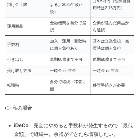
月5.5万円（他制度併
掛け金上限
よる／2025年改正
用時は2.75万円）
後）
金融機関を自分で選
企業が選んだ商品か
運用商品
択
ら選択
加入・運用・受取時
基本は企業負担、売
手数料
に個人負担あり
買時は個人負担
引き出し
原則60歳まで不可
原則60歳まで不可
受け取り方法
一時金 or 年金
一時金 or 年金
自分で継続・移管可
転職時
移管手続きが必要
能
👉 私の場合
iDeCo
：完全にやめると手数料が発生するので「最低
金額」で継続中。余裕ができたら増額したい。