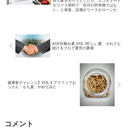
持ち家を売ろうとしたら、エコキュート
がリース契約で「自分の所有物ではな
い」と発覚。設備がリースかローンか確
認する方法、売却前に必要な所有権移
転、残債の実数まで、40代が実体験で解
説します。
AI共作舞台裏 VOL.3忙しい夏、それでも
続けるブログ運営の裏側
健康食チャレンジ】VOL.4 アラフィフお
っさん「もち麦」やめてみた
コメント