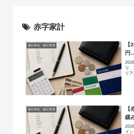
赤字家計
【
家計再生・家計管理
円
20
り、
リア
【
家計再生・家計管理
緩
20
イン