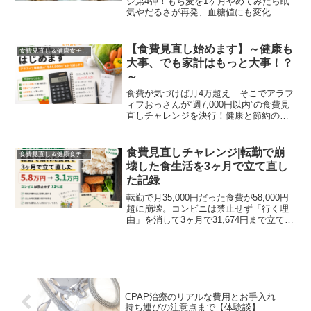
ジ第4弾！もち麦を1ヶ月やめてみたら眠
気やだるさが再発、血糖値にも変化
が…。コスパや献血データを交えたリア
ルな体験談です。」
【食費見直し始めます】～健康も
食費見直し＆健康食チャレンジ
大事、でも家計はもっと大事！？
～
食費が気づけば月4万超え…そこでアラフ
ィフおっさんが“週7,000円以内”の食費見
直しチャレンジを決行！健康と節約の両
立、できるのか？
食費見直しチャレンジ|転勤で崩
食費見直し＆健康食チャレンジ
壊した食生活を3ヶ月で立て直し
た記録
転勤で月35,000円だった食費が58,000円
超に崩壊。コンビニは禁止せず「行く理
由」を消して3ヶ月で31,674円まで立て直
したアラフィフ単身男性の記録。失敗も
数字もすべて公開します。
CPAP治療のリアルな費用とお手入れ｜
持ち運びの注意点まで【体験談】