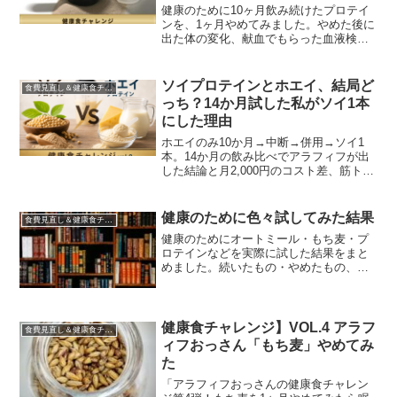
健康のために10ヶ月飲み続けたプロテイ
ンを、1ヶ月やめてみました。やめた後に
出た体の変化、献血でもらった血液検査
の数値、月9,400円という家計への影響。
数値はむしろ良くなったのに、私が再開
を決めた理由を正直に書いています。
ソイプロテインとホエイ、結局ど
食費見直し＆健康食チャレンジ
っち？14か月試した私がソイ1本
にした理由
ホエイのみ10か月→中断→併用→ソイ1
本。14か月の飲み比べでアラフィフが出
した結論と月2,000円のコスト差、筋トレ
をしない50代の栄養補助に本当に必要な
プロテインの選び方をまとめました。
健康のために色々試してみた結果
食費見直し＆健康食チャレンジ
健康のためにオートミール・もち麦・プ
ロテインなどを実際に試した結果をまと
めました。続いたもの・やめたもの、そ
の判断基準を家計目線で正直に解説しま
す。
健康食チャレンジ】VOL.4 アラフ
食費見直し＆健康食チャレンジ
ィフおっさん「もち麦」やめてみ
た
「アラフィフおっさんの健康食チャレン