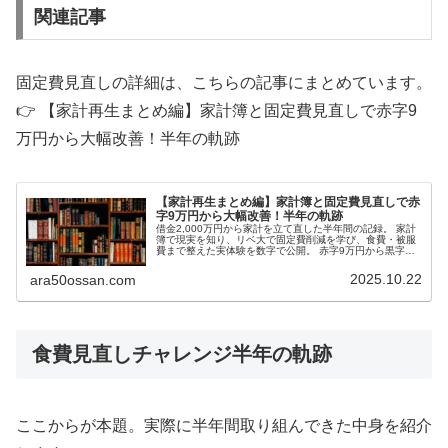
関連記事
固定費見直しの詳細は、こちらの記事にまとめています。
👉 【家計再生まとめ編】家計簿と固定費見直しで赤字9
万円から大幅改善！半年の軌跡
【家計再生まとめ編】家計簿と固定費見直しで赤
字9万円から大幅改善！半年の軌跡
借金2,000万円から家計を立て直した半年間の記録。 家計
簿で現実を知り、リベ大で固定費削減を学び、食費・被服
費まで整えた実体験を数字で公開。 赤字9万円から黒字目
前まで改善！
2025.10.22
ara50ossan.com
食費見直しチャレンジ半年の軌跡
ここからが本題。実際に半年間取り組んできた中身を紹介