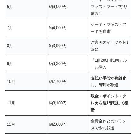
6月
約8,000円
ファストフード“やり
放題”
ケーキ・ファストフ
7月
約4,000円
ードを自粛
ご褒美スイーツを月1
8月
約3,000円
回に
「1個200円以内」ル
9月
約3,300円
ール導入
支払い手段が複雑化
10月
約7,700円
し、管理が崩壊
現金・ポイント・ク
11月
約3,100円
レカを週1管理して復
活
食費全体とのバラン
12月
約2,600円
スで少し我慢