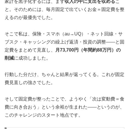
家計を黒字化するには、まず
収入の中に支出を収める
こ
と。そのためには、毎月固定で出ていくお金＝固定費を整
えるのが最優先でした。
そこで私は、保険・スマホ（au→UQ）・ネット回線・サ
ブスク・キャッシングの繰上げ返済・投資の調整――と固
定費をまとめて見直し、
月73,700円（年間約88万円）の
削減
に成功しました。
行動した分だけ、ちゃんと結果が返ってくる。これが固定
費見直しの強さでした。
そして固定費が整ったことで、ようやく「次は変動費＝食
費に向き合おう」という余裕が生まれた――というのが、
このチャレンジのスタート地点です。