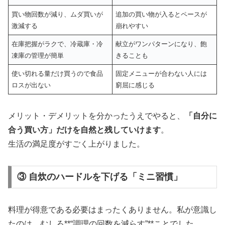
買い物回数が減り、ムダ買いが
追加の買い物が入るとペースが
激減する
崩れやすい
在庫把握がラクで、冷蔵庫・冷
献立がワンパターンになり、飽
凍庫の管理が簡単
きることも
使い切れる量だけ買うので食品
固定メニューが合わない人には
ロスが出ない
窮屈に感じる
メリット・デメリットを分かったうえでやると、
「自分に
合う買い方」だけを自然と残していけます
。
生活の満足度がすごく上がりました。
③ 自炊のハードルを下げる「ミニ習慣」
料理が得意である必要はまったくありません。私が意識し
たのは、むしろ**“調理の回数を減らす”**ことでした。