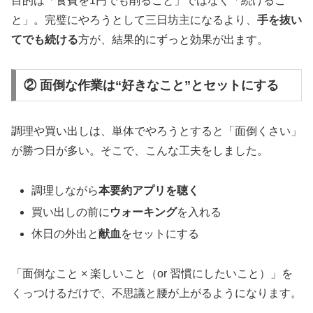
目的は「食費を1円でも削ること」ではなく「続けるこ
と」。完璧にやろうとして三日坊主になるより、
手を抜い
てでも続ける
方が、結果的にずっと効果が出ます。
② 面倒な作業は“好きなこと”とセットにする
調理や買い出しは、単体でやろうとすると「面倒くさい」
が勝つ日が多い。そこで、こんな工夫をしました。
調理しながら
本要約アプリを聴く
買い出しの前に
ウォーキング
を入れる
休日の外出と
献血
をセットにする
「面倒なこと × 楽しいこと（or 習慣にしたいこと）」を
くっつけるだけで、不思議と腰が上がるようになります。