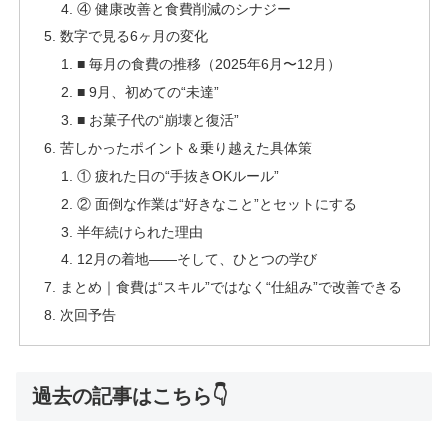
④ 健康改善と食費削減のシナジー
数字で見る6ヶ月の変化
■ 毎月の食費の推移（2025年6月〜12月）
■ 9月、初めての“未達”
■ お菓子代の“崩壊と復活”
苦しかったポイント＆乗り越えた具体策
① 疲れた日の“手抜きOKルール”
② 面倒な作業は“好きなこと”とセットにする
半年続けられた理由
12月の着地――そして、ひとつの学び
まとめ｜食費は“スキル”ではなく“仕組み”で改善できる
次回予告
過去の記事はこちら👇