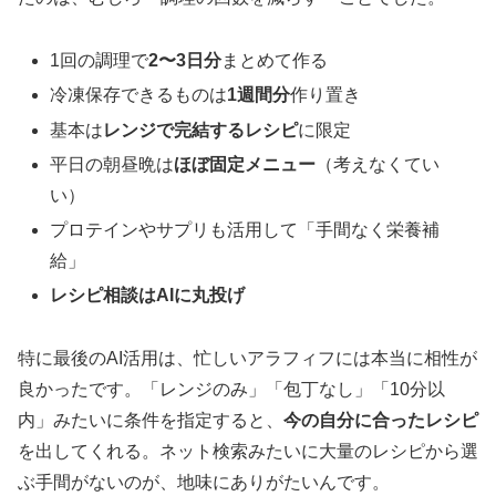
1回の調理で
2〜3日分
まとめて作る
冷凍保存できるものは
1週間分
作り置き
基本は
レンジで完結するレシピ
に限定
平日の朝昼晩は
ほぼ固定メニュー
（考えなくてい
い）
プロテインやサプリも活用して「手間なく栄養補
給」
レシピ相談はAIに丸投げ
特に最後のAI活用は、忙しいアラフィフには本当に相性が
良かったです。「レンジのみ」「包丁なし」「10分以
内」みたいに条件を指定すると、
今の自分に合ったレシピ
を出してくれる。ネット検索みたいに大量のレシピから選
ぶ手間がないのが、地味にありがたいんです。