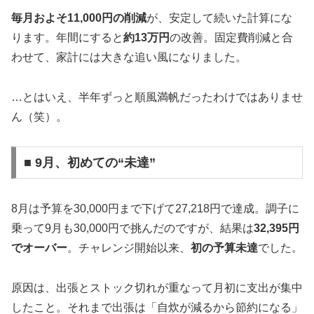
毎月およそ11,000円の削減
が、安定して続いた計算にな
ります。年間にすると
約13万円
の改善。固定費削減と合
わせて、家計には大きな追い風になりました。
…とはいえ、半年ずっと順風満帆だったわけではありませ
ん（笑）。
■ 9月、初めての“未達”
8月は予算を30,000円まで下げて27,218円で達成。調子に
乗って9月も30,000円で挑んだのですが、結果は
32,395円
でオーバー
。チャレンジ開始以来、
初の予算未達
でした。
原因は、出張とストック切れが重なって月初に支出が集中
したこと。それまで出張は「自炊が減るから節約になる」