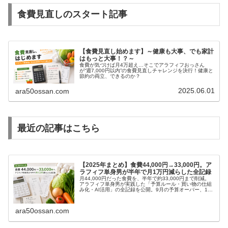
食費見直しのスタート記事
【食費見直し始めます】～健康も大事、でも家計
はもっと大事！？～
食費が気づけば月4万超え…そこでアラフィフおっさん
が“週7,000円以内”の食費見直しチャレンジを決行！健康と
節約の両立、できるのか？
2025.06.01
ara50ossan.com
最近の記事はこちら
【2025年まとめ】食費44,000円→33,000円。ア
ラフィフ単身男が半年で月1万円減らした全記録
月44,000円だった食費を、半年で約33,000円まで削減。
アラフィフ単身男が実践した「予算ルール・買い物の仕組
み化・AI活用」の全記録を公開。9月の予算オーバー、10
月のお菓子代崩壊といった失敗と立て直しまで、2025年
6〜12月のリア...
ara50ossan.com